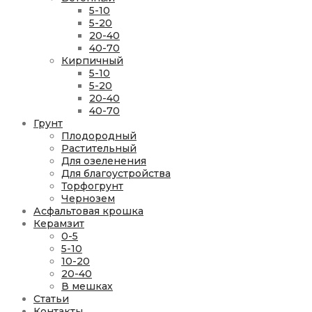
5-10
5-20
20-40
40-70
Кирпичный
5-10
5-20
20-40
40-70
Грунт
Плодородный
Растительный
Для озеленения
Для благоустройства
Торфогрунт
Чернозем
Асфальтовая крошка
Керамзит
0-5
5-10
10-20
20-40
В мешках
Статьи
Контакты