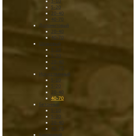
3-10
5-20
20-40
40-70
Доломитовый
20-40
40-70
Шлаковый
5-10
5-20
20-40
40-70
Искусственный
5-10
5-20
20-40
40-70
Бетонный
5-10
5-20
20-40
40-70
Кирпичный