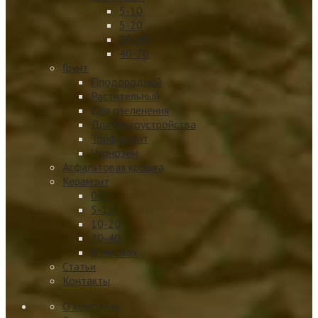
5-10
5-20
20-40
40-70
Грунт
Плодородный
Растительный
Для озеленения
Для благоустройства
Торфогрунт
Чернозем
Асфальтовая крошка
Керамзит
0-5
5-10
10-20
20-40
В мешках
Статьи
Контакты
О компании