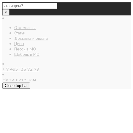
×
О компании
Статьи
Доставка и оплата
Цены
Песок в МО
Щебень в МО
+ 7 495 136 72 79
Напишите нам
Close top bar