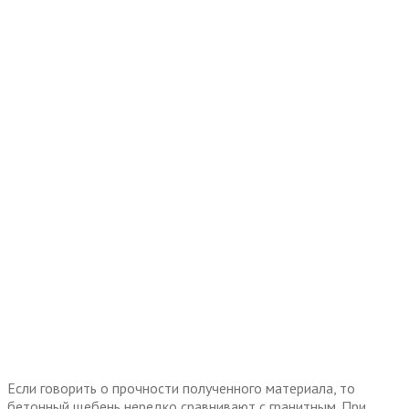
Если говорить о прочности полученного материала, то
бетонный щебень нередко сравнивают с гранитным. При