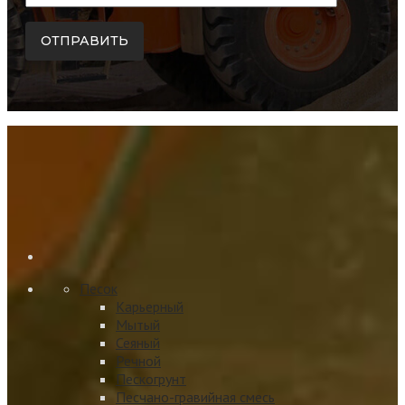
Песок
Карьерный
Мытый
Сеяный
Речной
Пескогрунт
Песчано-гравийная смесь