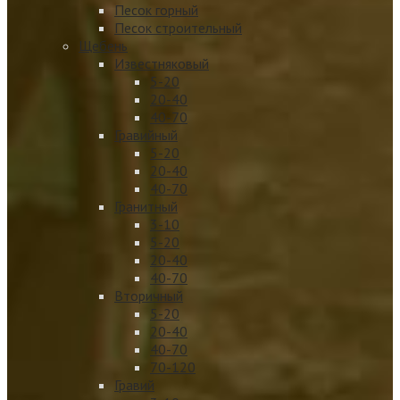
Песок горный
Песок строительный
Щебень
Известняковый
5-20
20-40
40-70
Гравийный
5-20
20-40
40-70
Гранитный
3-10
5-20
20-40
40-70
Вторичный
5-20
20-40
40-70
70-120
Гравий