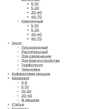
5-10
5-20
20-40
40-70
Кирпичный
5-10
5-20
20-40
40-70
Грунт
Плодородный
Растительный
Для озеленения
Для благоустройства
Торфогрунт
Чернозем
Асфальтовая крошка
Керамзит
0-5
5-10
10-20
20-40
В мешках
Статьи
Контакты