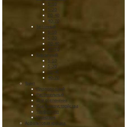
5-10
5-20
20-40
40-70
Бетонный
5-10
5-20
20-40
40-70
Кирпичный
5-10
5-20
20-40
40-70
Грунт
Плодородный
Растительный
Для озеленения
Для благоустройства
Торфогрунт
Чернозем
Асфальтовая крошка