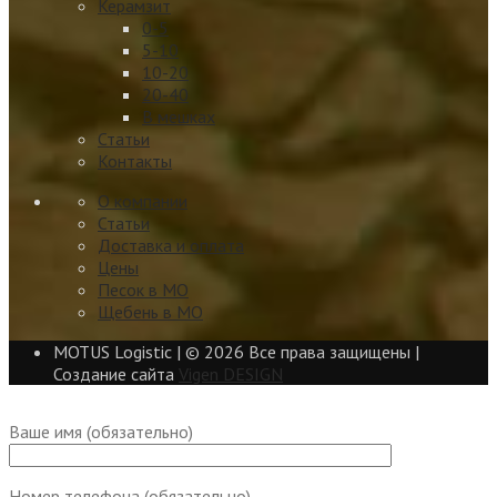
Керамзит
0-5
5-10
10-20
20-40
В мешках
Статьи
Контакты
О компании
Статьи
Доставка и оплата
Цены
Песок в МО
Щебень в МО
MOTUS Logistic | ©
2026 Все права защищены |
Создание сайта
Vigen DESIGN
Ваше имя (обязательно)
Номер телефона (обязательно)