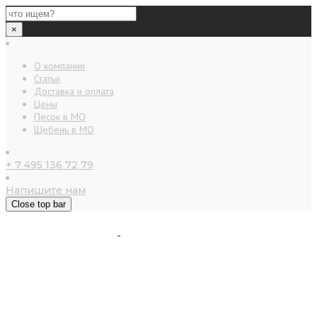
×
О компании
Статьи
Доставка и оплата
Цены
Песок в МО
Щебень в МО
+ 7 495 136 72 79
Напишите нам
Close top bar