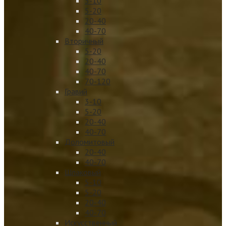
3-10
5-20
20-40
40-70
Вторичный
5-20
20-40
40-70
70-120
Гравий
3-10
5-20
20-40
40-70
Доломитовый
20-40
40-70
Шлаковый
5-10
5-20
20-40
40-70
Искусственный