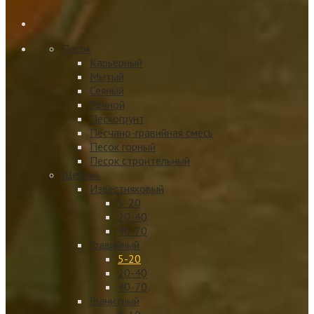
Песок
Карьерный
Мытый
Сеяный
Речной
Пескогрунт
Песчано-гравийная смесь
Песок горный
Песок строительный
Щебень
Известняковый
5-20
20-40
40-70
Гравийный
5-20
20-40
40-70
Гранитный