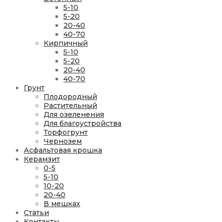
5-10
5-20
20-40
40-70
Кирпичный
5-10
5-20
20-40
40-70
Грунт
Плодородный
Растительный
Для озеленения
Для благоустройства
Торфогрунт
Чернозем
Асфальтовая крошка
Керамзит
0-5
5-10
10-20
20-40
В мешках
Статьи
Контакты