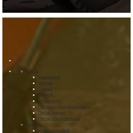
Песок
Карьерный
Мытый
Сеяный
Речной
Пескогрунт
Песчано-гравийная смесь
Песок горный
Песок строительный
Щебень
Известняковый