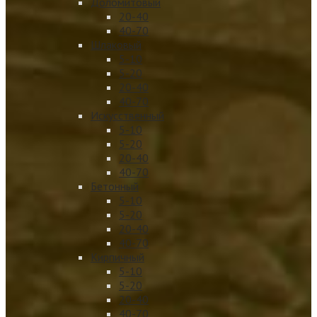
Доломитовый
20-40
40-70
Шлаковый
5-10
5-20
20-40
40-70
Искусственный
5-10
5-20
20-40
40-70
Бетонный
5-10
5-20
20-40
40-70
Кирпичный
5-10
5-20
20-40
40-70