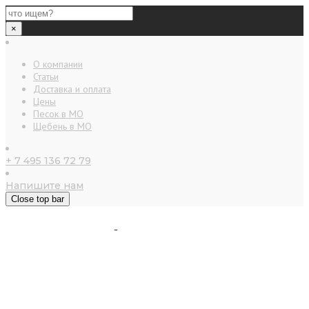
×
О компании
Статьи
Доставка и оплата
Цены
Песок в МО
Щебень в МО
+ 7 495 136 72 79
Напишите нам
Close top bar