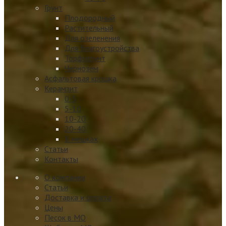
Грунт
Плодородный
Растительный
Для озеленения
Для благоустройства
Торфогрунт
Чернозем
Асфальтовая крошка
Керамзит
0-5
5-10
10-20
20-40
В мешках
Статьи
Контакты
О компании
Статьи
Доставка и оплата
Цены
Песок в МО