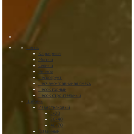
Песок
Карьерный
Мытый
Сеяный
Речной
Пескогрунт
Песчано-гравийная смесь
Песок горный
Песок строительный
Щебень
Известняковый
5-20
20-40
40-70
Гравийный