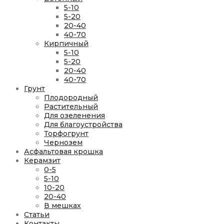
5-10
5-20
20-40
40-70
Кирпичный
5-10
5-20
20-40
40-70
Грунт
Плодородный
Растительный
Для озеленения
Для благоустройства
Торфогрунт
Чернозем
Асфальтовая крошка
Керамзит
0-5
5-10
10-20
20-40
В мешках
Статьи
Контакты