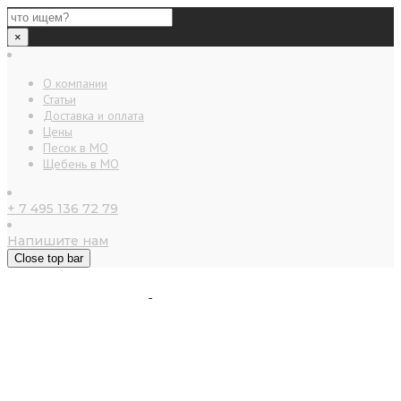
×
О компании
Статьи
Доставка и оплата
Цены
Песок в МО
Щебень в МО
+ 7 495 136 72 79
Напишите нам
Close top bar