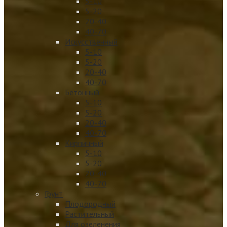
5-10
5-20
20-40
40-70
Искусственный
5-10
5-20
20-40
40-70
Бетонный
5-10
5-20
20-40
40-70
Кирпичный
5-10
5-20
20-40
40-70
Грунт
Плодородный
Растительный
Для озеленения