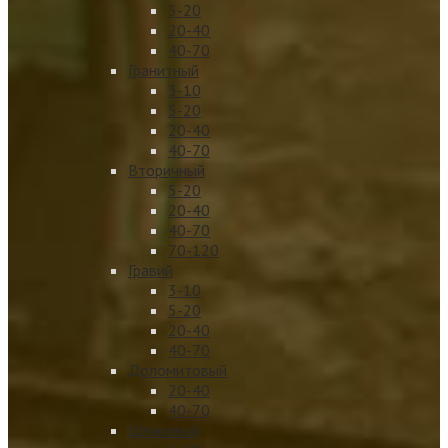
5-20
20-40
40-70
Гранитный
3-10
5-20
20-40
40-70
Вторичный
5-20
20-40
40-70
70-120
Гравий
3-10
5-20
20-40
40-70
Доломитовый
20-40
40-70
Шлаковый