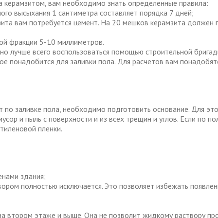
а керамзитом, вам необходимо знать определенные правила:
ого высыхания 1 сантиметра составляет порядка 7 дней;
мзита вам потребуется цемент. На 20 мешков керамзита должен 
кой фракции 5-10 миллиметров.
 но лучше всего воспользоваться помощью строительной брига
ое понадобится для заливки пола. Для расчетов вам понадобят
 по заливке пола, необходимо подготовить основание. Для это
мусор и пыль с поверхности и из всех трещин и углов. Если по п
тиленовой пленки.
енами здания;
ором полностью исключается. Это позволяет избежать появлен
а втором этаже и выше. Она не позволит жидкому раствору про