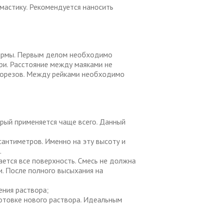
мастику. Рекомендуется наносить
формы. Первым делом необходимо
ри. Расстояние между маяками не
морезов. Между рейками необходимо
рый применяется чаще всего. Данный
сантиметров. Именно на эту высоту и
.
ется все поверхность. Смесь не должна
и. После полного высыхания на
ения раствора;
аготовке нового раствора. Идеальным