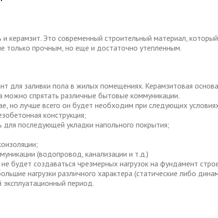
 и керамзит. Это современный строительный материал, которы
не только прочным, но еще и достаточно утепленным.
нт для заливки пола в жилых помещениях. Керамзитовая основа
а можно спрятать различные бытовые коммуникации.
е, но лучше всего он будет необходим при следующих условиях
езобетонная конструкция;
ь для последующей укладки напольного покрытия;
коизоляции;
уникации (водопровод, канализации и т.д.)
не будет создаваться чрезмерных нагрузок на фундамент строен
льшие нагрузки различного характера (статические либо динам
й эксплуатационный период.