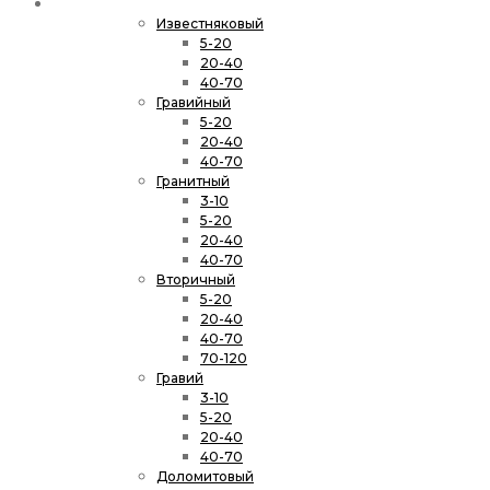
Щебень
Известняковый
5-20
20-40
40-70
Гравийный
5-20
20-40
40-70
Гранитный
3-10
5-20
20-40
40-70
Вторичный
5-20
20-40
40-70
70-120
Гравий
3-10
5-20
20-40
40-70
Доломитовый