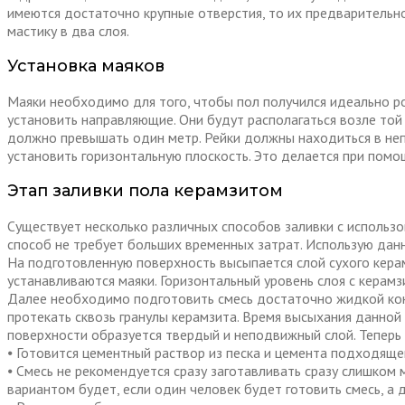
имеются достаточно крупные отверстия, то их предварительно
мастику в два слоя.
Установка маяков
Маяки необходимо для того, чтобы пол получился идеально р
установить направляющие. Они будут располагаться возле той
должно превышать один метр. Рейки должны находиться в не
установить горизонтальную плоскость. Это делается при пом
Этап заливки пола керамзитом
Существует несколько различных способов заливки с использ
способ не требует больших временных затрат. Использую дан
На подготовленную поверхность высыпается слой сухого керам
устанавливаются маяки. Горизонтальный уровень слоя с кера
Далее необходимо подготовить смесь достаточно жидкой конс
протекать сквозь гранулы керамзита. Время высыхания данной
поверхности образуется твердый и неподвижный слой. Теперь
⦁ Готовится цементный раствор из песка и цемента подходяще
⦁ Смесь не рекомендуется сразу заготавливать сразу слишком 
вариантом будет, если один человек будет готовить смесь, а д