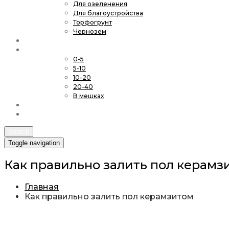
Для озеленения
Для благоустройства
Торфогрунт
Чернозем
Асфальтовая крошка
Керамзит
0-5
5-10
10-20
20-40
В мешках
Статьи
Контакты
Search
Toggle navigation
Как правильно залить пол керамз
Главная
Как правильно залить пол керамзитом