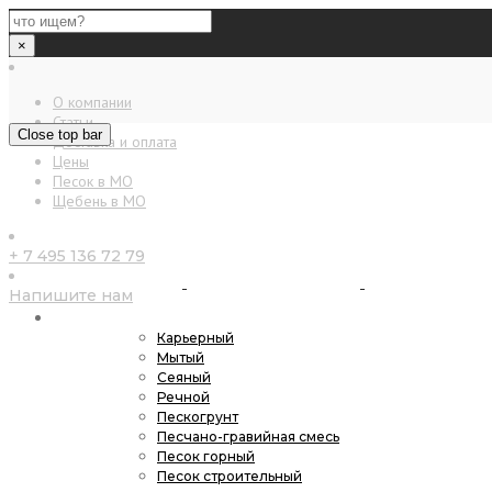
×
О компании
Статьи
Close top bar
Доставка и оплата
Цены
Песок в МО
Щебень в МО
+ 7 495 136 72 79
Напишите нам
Песок
Карьерный
Мытый
Сеяный
Речной
Пескогрунт
Песчано-гравийная смесь
Песок горный
Песок строительный