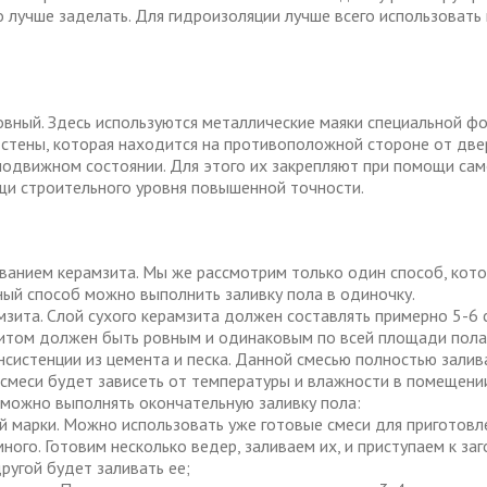
 лучше заделать. Для гидроизоляции лучше всего использовать 
овный. Здесь используются металлические маяки специальной 
 стены, которая находится на противоположной стороне от две
подвижном состоянии. Для этого их закрепляют при помощи са
ощи строительного уровня повышенной точности.
ованием керамзита. Мы же рассмотрим только один способ, кото
ный способ можно выполнить заливку пола в одиночку.
зита. Слой сухого керамзита должен составлять примерно 5-6 
мзитом должен быть ровным и одинаковым по всей площади пола
истенции из цемента и песка. Данной смесью полностью залива
 смеси будет зависеть от температуры и влажности в помещени
 можно выполнять окончательную заливку пола:
й марки. Можно использовать уже готовые смеси для приготовл
много. Готовим несколько ведер, заливаем их, и приступаем к з
ругой будет заливать ее;