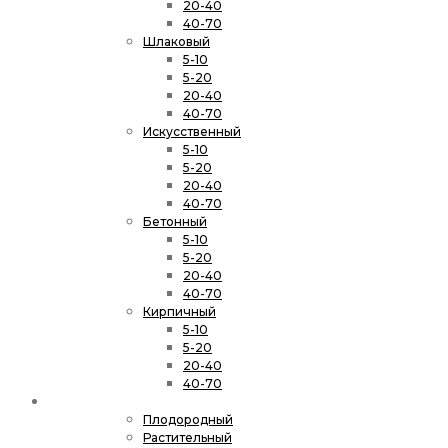
20-40
40-70
Шлаковый
5-10
5-20
20-40
40-70
Искусственный
5-10
5-20
20-40
40-70
Бетонный
5-10
5-20
20-40
40-70
Кирпичный
5-10
5-20
20-40
40-70
Грунт
Плодородный
Растительный