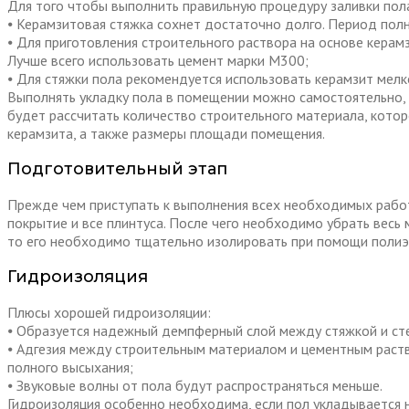
Для того чтобы выполнить правильную процедуру заливки пол
⦁ Керамзитовая стяжка сохнет достаточно долго. Период полн
⦁ Для приготовления строительного раствора на основе кера
Лучше всего использовать цемент марки М300;
⦁ Для стяжки пола рекомендуется использовать керамзит мел
Выполнять укладку пола в помещении можно самостоятельно,
будет рассчитать количество строительного материала, котор
керамзита, а также размеры площади помещения.
Подготовительный этап
Прежде чем приступать к выполнения всех необходимых работ
покрытие и все плинтуса. После чего необходимо убрать весь 
то его необходимо тщательно изолировать при помощи полиэ
Гидроизоляция
Плюсы хорошей гидроизоляции:
⦁ Образуется надежный демпферный слой между стяжкой и ст
⦁ Адгезия между строительным материалом и цементным раств
полного высыхания;
⦁ Звуковые волны от пола будут распространяться меньше.
Гидроизоляция особенно необходима, если пол укладывается н